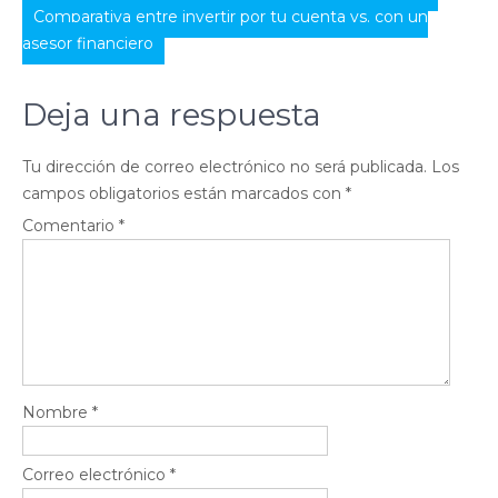
de
Comparativa entre invertir por tu cuenta vs. con un
asesor financiero
entradas
Deja una respuesta
Tu dirección de correo electrónico no será publicada.
Los
campos obligatorios están marcados con
*
Comentario
*
Nombre
*
Correo electrónico
*