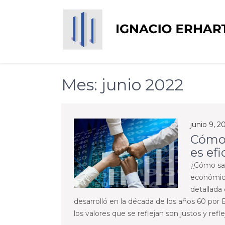
Skip
to
content
Ignacio Erhart del 
Mes:
junio 2022
junio 9, 2
Cómo 
es efi
¿Cómo sab
económica
detallada
desarrolló en la década de los años 60 po
los valores que se reflejan son justos y refle