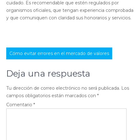
cuidado. Es recomendable que estén regulados por
organismos oficiales, que tengan experiencia comprobada
y que comuniquen con claridad sus honorarios y servicios.
Navegación
Cómo evitar errores en el mercado de valores
de
entradas
Deja una respuesta
Tu dirección de correo electrónico no será publicada.
Los
campos obligatorios están marcados con
*
Comentario
*