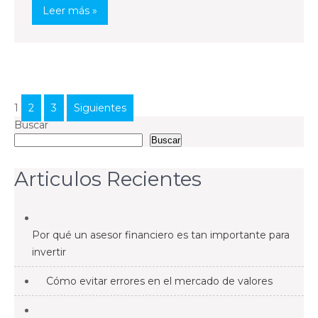
Leer más »
Paginación
1
2
3
Siguientes
de
Buscar
Buscar
entradas
Articulos Recientes
Por qué un asesor financiero es tan importante para
invertir
Cómo evitar errores en el mercado de valores