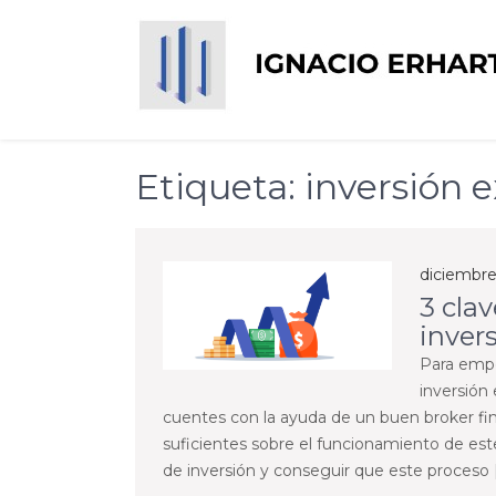
Skip
to
content
Ignacio Erhart del 
Etiqueta:
inversión e
diciembre
3 clav
inver
Para empe
inversión
cuentes con la ayuda de un buen broker fi
suficientes sobre el funcionamiento de es
de inversión y conseguir que este proceso 