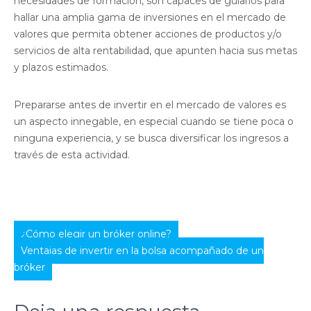
necesidades de formación, son capaces de guiarlos para
hallar una amplia gama de inversiones en el mercado de
valores que permita obtener acciones de productos y/o
servicios de alta rentabilidad, que apunten hacia sus metas
y plazos estimados.
Prepararse antes de invertir en el mercado de valores es
un aspecto innegable, en especial cuando se tiene poca o
ninguna experiencia, y se busca diversificar los ingresos a
través de esta actividad.
Navegación
¿Cómo elegir un bróker online?
de
Ventajas de invertir en la bolsa acompañado de un
bróker
entradas