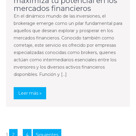
maximiza tu potencial en los
mercados financieros
En el dinámico mundo de las inversiones, el
brokerage emerge como un pilar fundamental para
aquellos que desean explorar y prosperar en los
mercados financieros. Conocido también como
corretaje, este servicio es ofrecido por empresas
especializadas conocidas como brokers, quienes
actúan como intermediarios esenciales entre los
inversores y los diversos activos financieros
disponibles. Función y […]
Leer más »
Paginación
1
2
…
4
Siguientes