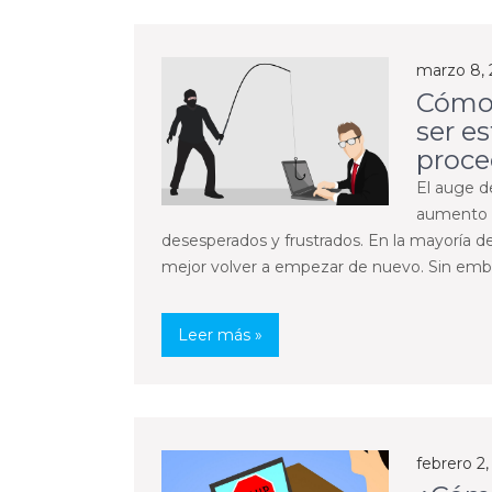
marzo 8,
Cómo 
ser e
proce
El auge d
aumento e
desesperados y frustrados. En la mayoría d
mejor volver a empezar de nuevo. Sin embarg
Leer más »
febrero 2