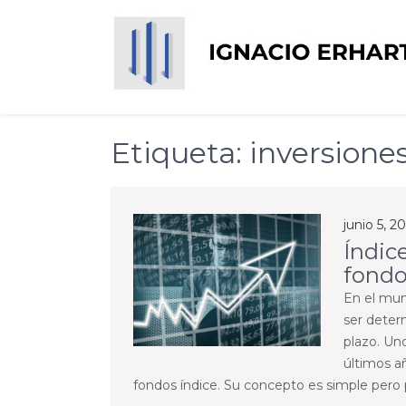
Skip
to
content
Ignacio Erhart del 
Etiqueta:
inversione
junio 5, 2
Índic
fondo
En el mun
ser deter
plazo. Un
últimos a
fondos índice. Su concepto es simple pero p