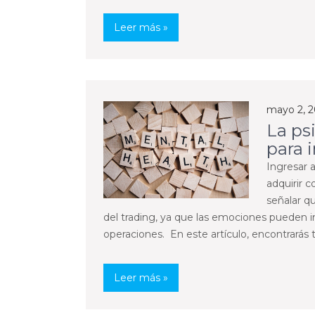
Leer más »
mayo 2, 
La ps
para i
Ingresar 
adquirir 
señalar q
del trading, ya que las emociones pueden inf
operaciones. En este artículo, encontrarás t
Leer más »